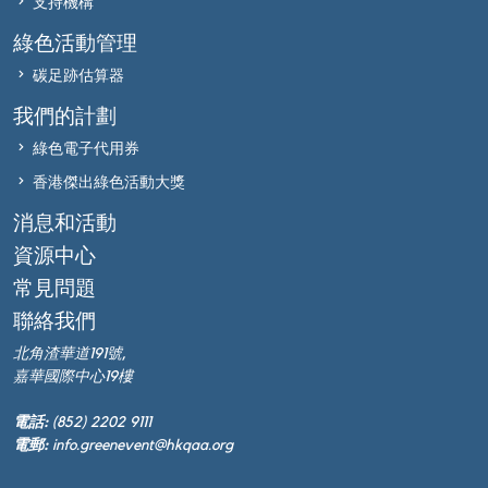
支持機構
綠色活動管理
碳足跡估算器
我們的計劃
綠色電子代用券
香港傑出綠色活動大獎
消息和活動
資源中心
常見問題
聯絡我們
北角渣華道191號,
嘉華國際中心19樓
電話:
(852) 2202 9111
電郵:
info.greenevent@hkqaa.org