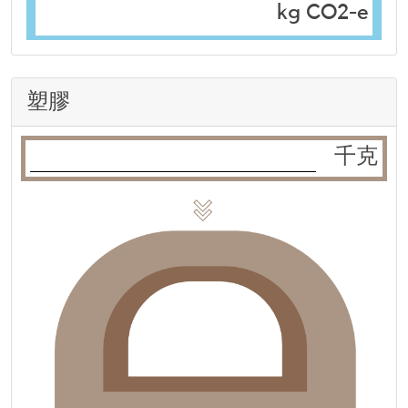
kg CO2-e
塑膠
千克